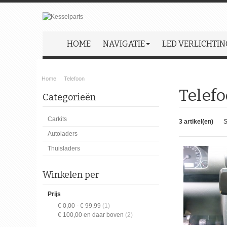
HOME
NAVIGATIE
LED VERLICHTIN
Home
Telefoon
Telef
Categorieën
Carkits
3 artikel(en)
S
Autoladers
Thuisladers
Winkelen per
Prijs
€ 0,00
-
€ 99,99
(1)
€ 100,00
en daar boven
(2)