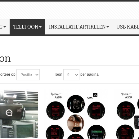
G
TELEFOON
INSTALLATIE ARTIKELEN
USB KABE
oon
orteer op
Toon
per pagina