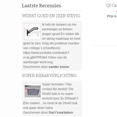
Laatste Recensies
QI Ca
WERKT GOED EN ZEER STEVIG
Prijs i
Ik heb de lampen op me
aanhanger en fietsen
drager gezet En lekker dik
en stevig materiaal en heel
goed te zien. Krijg div positieve reacties
van collega`s (chauffeurs)
https://www.youtube.com/watch?
v=aLgBrPPRVe4 Video van de
aanhanger komt nog.
Geschreven door
sander koster
SUPER RIJBAKVERLICHTING
Super tevreden ! Fijn
contact fijn bedrijf ! De
40x60 bak is nu super
verlicht door 3x 300watt !!
Één nadeel... nu moet ik de 20x40 bak
ook gaan doen haha
Geschreven door
Stal t'vuurbaken