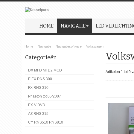
HOME
NAVIGATIE
LED VERLICHTIN
Home
Navigatie
Navigatiesoftware
Volkswagen
Volks
Categorieën
DX MFD MFD2 MCD
Artikelen 1 tot 9 
E EX RNS 300
FX RNS 310
Phaeton tot 05/2007
EX-V DVD
AZ RNS 315
CY RNS510 RNS810