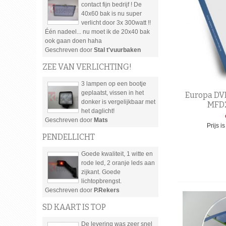
contact fijn bedrijf ! De
40x60 bak is nu super
verlicht door 3x 300watt !!
Één nadeel... nu moet ik de 20x40 bak
ook gaan doen haha
Geschreven door
Stal t'vuurbaken
ZEE VAN VERLICHTING!
3 lampen op een bootje
geplaatst, vissen in het
Europa DVD
donker is vergelijkbaar met
MFD
het daglicht!
Geschreven door
Mats
Prijs i
PENDELLICHT
Goede kwaliteit, 1 witte en
rode led, 2 oranje leds aan
zijkant. Goede
lichtopbrengst.
Geschreven door
P.Rekers
SD KAART IS TOP
De levering was zeer snel