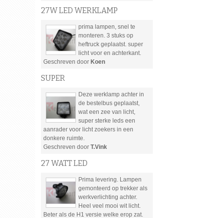
27W LED WERKLAMP
prima lampen, snel te
monteren. 3 stuks op
heftruck geplaatst. super
licht voor en achterkant.
Geschreven door
Koen
SUPER
Deze werklamp achter in
de bestelbus geplaatst,
wat een zee van licht,
super sterke leds een
aanrader voor licht zoekers in een
donkere ruimte.
Geschreven door
T.Vink
27 WATT LED
Prima levering. Lampen
gemonteerd op trekker als
werkverlichting achter.
Heel veel mooi wit licht.
Beter als de H1 versie welke erop zat.