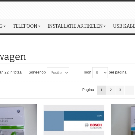
G
TELEFOON
INSTALLATIE ARTIKELEN
USB KABE
wagen
van 22 in totaal
Sorteer op
Toon
per pagina
Pagina:
1
2
3