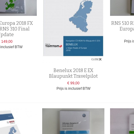
Europa 2018 FX
RNS 510 R
RNS 310 Final
Europa
pdate
Prijs 
€ 149,00
s inclusief BTW
Benelux 2018 E EX
Blaupunkt Travelpilot
€ 99,00
Prijs is inclusief BTW