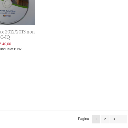
x 2012/2013 non
C-IQ
€ 40,00
s inclusief BTW
Pagina:
1
2
3