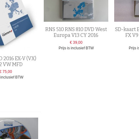
RNS 510 RNS 810 DVD West
SD-kaart 
Europa V13 CY 2016
FX V9
€ 39,00
Prijs is inclusief BTW
Prijs 
 2016 EX-V (VX)
2 VW MFD
€ 75,00
s inclusief BTW