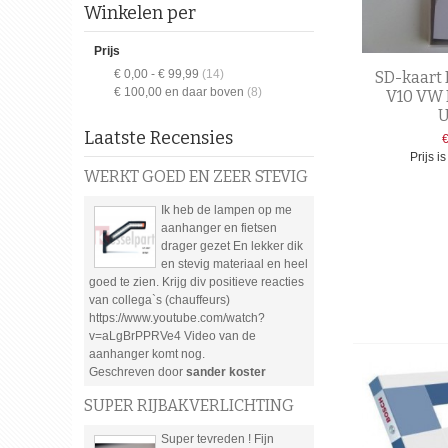
Winkelen per
Prijs
€ 0,00
-
€ 99,99
(14)
SD-kaart 
€ 100,00
en daar boven
(8)
V10 VW 
U
Laatste Recensies
Prijs i
WERKT GOED EN ZEER STEVIG
Ik heb de lampen op me
aanhanger en fietsen
drager gezet En lekker dik
en stevig materiaal en heel
goed te zien. Krijg div positieve reacties
van collega`s (chauffeurs)
https://www.youtube.com/watch?
v=aLgBrPPRVe4 Video van de
aanhanger komt nog.
Geschreven door
sander koster
SUPER RIJBAKVERLICHTING
Super tevreden ! Fijn