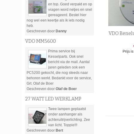
en top. Goed verpakt en op
vragen word netjes en snel
gereageerd. Bestel hier
nog wel een keertje als ik iets nodig
heb.
Geschreven door
Danny
VDO Benelu
VDO MM5600
Prima service bij
Prijs i
Kesselparts. Ook snel
bericht via de mail. Aantal
jaren geleden ook een
PC5200 gekocht, die nog steeds naar
behoren werkt. Bedankt voor de service,
Grt. Olaf de Boer
Geschreven door
Olaf de Boer
27 WATT LED WERKLAMP
Twee lampen geplaatst
onder aanhanger als
achteruitrijverlichting. Zee
van licht. Toppie!!!
Geschreven door
Bert