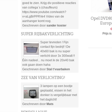
goed te zien. Krijg div positieve reacties
van collega`s (chauffeurs)
https://www.youtube.com/watch?
v=aLgBrPPRVe4 Video van de
Opel DVD8
aanhanger komt nog.
Europ
Geschreven door
sander koster
SUPER RIJBAKVERLICHTING
Prijs i
Super tevreden ! Fijn
contact fijn bedrijf ! De
40x60 bak is nu super
verlicht door 3x 300watt !!
Één nadeel... nu moet ik de 20x40 bak
ook gaan doen haha
Geschreven door
Stal t'vuurbaken
ZEE VAN VERLICHTING!
3 lampen op een bootje
geplaatst, vissen in het
donker is vergelijkbaar met
het daglicht!
Geschreven door
Mats