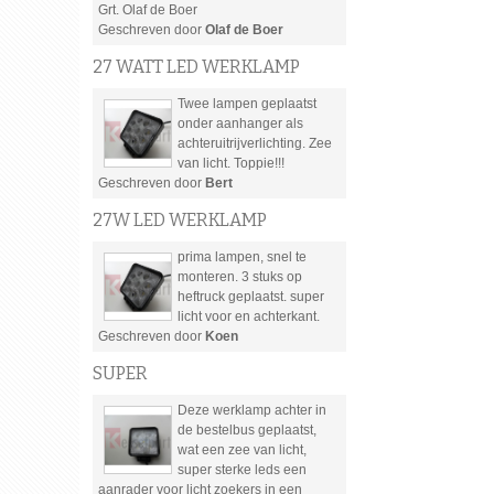
Grt. Olaf de Boer
Geschreven door
Olaf de Boer
27 WATT LED WERKLAMP
Twee lampen geplaatst
onder aanhanger als
achteruitrijverlichting. Zee
van licht. Toppie!!!
Geschreven door
Bert
27W LED WERKLAMP
prima lampen, snel te
monteren. 3 stuks op
heftruck geplaatst. super
licht voor en achterkant.
Geschreven door
Koen
SUPER
Deze werklamp achter in
de bestelbus geplaatst,
wat een zee van licht,
super sterke leds een
aanrader voor licht zoekers in een