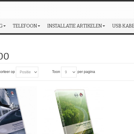
G
TELEFOON
INSTALLATIE ARTIKELEN
USB KABE
00
orteer op
Toon
per pagina