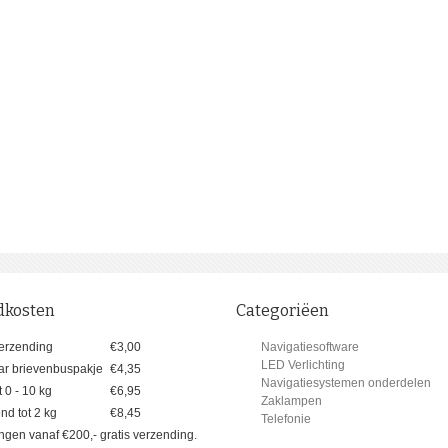
dkosten
Categoriëen
erzending
€3,00
Navigatiesoftware
LED Verlichting
ar brievenbuspakje
€4,35
Navigatiesystemen onderdelen
 0 - 10 kg
€6,95
Zaklampen
d tot 2 kg
€8,45
Telefonie
lingen vanaf €200,- gratis verzending.