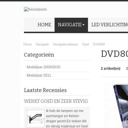
HOME
NAVIGATIE
LED VERLICHTIN
Home
Navigatie
Navigatiesoftware
Opel
DVD800
DVD8
Categorieën
Modeljaar 2009/2010
2 artikel(en)
S
Modeljaar 2011
Laatste Recensies
WERKT GOED EN ZEER STEVIG
Ik heb de lampen op me
aanhanger en fietsen
drager gezet En lekker dik
en stevig materiaal en heel