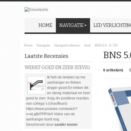
HOME
NAVIGATIE
LED VERLICHTIN
Home
Navigatie
Navigatiesoftware
Audi
BNS 5.0 - E- EX
BNS 5.
Laatste Recensies
WERKT GOED EN ZEER STEVIG
6 artikel(en)
S
Ik heb de lampen op me
aanhanger en fietsen
drager gezet En lekker dik
en stevig materiaal en heel
goed te zien. Krijg div positieve reacties
van collega`s (chauffeurs)
https://www.youtube.com/watch?
v=aLgBrPPRVe4 Video van de
aanhanger komt nog.
Geschreven door
sander koster