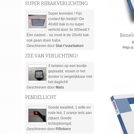
SUPER RIJBAKVERLICHTING
Super tevreden ! Fijn
contact fijn bedrijf ! De
40x60 bak is nu super
verlicht door 3x 300watt !!
Benel
Één nadeel... nu moet ik de 20x40 bak
ook gaan doen haha
Geschreven door
Stal t'vuurbaken
Prijs i
ZEE VAN VERLICHTING!
3 lampen op een bootje
geplaatst, vissen in het
donker is vergelijkbaar met
het daglicht!
Geschreven door
Mats
PENDELLICHT
Goede kwaliteit, 1 witte en
rode led, 2 oranje leds aan
zijkant. Goede
lichtopbrengst.
Geschreven door
P.Rekers