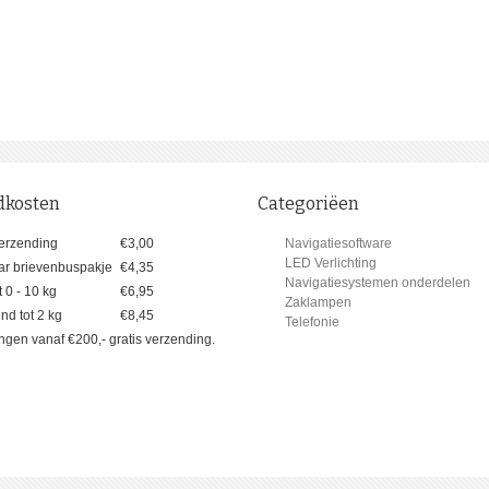
dkosten
Categoriëen
erzending
€3,00
Navigatiesoftware
LED Verlichting
ar brievenbuspakje
€4,35
Navigatiesystemen onderdelen
 0 - 10 kg
€6,95
Zaklampen
d tot 2 kg
€8,45
Telefonie
lingen vanaf €200,- gratis verzending.