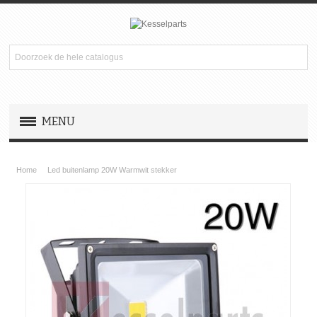
MENU
NAVIGATIE
Home
Led buitenlamp 20W Warmwit stekker
LED VERLICHTING
TELEFOON
INSTALLATIE ARTIKELEN
USB KABELS STEKKERS
Nieuw